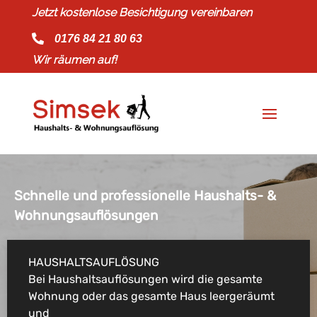
Jetzt kostenlose Besichtigung vereinbaren
Zum Inhalt springen

0176 84 21 80 63
Wir räumen auf!
Schnelle und professionelle Haushalts- &
Wohnungsauflösungen
HAUSHALTSAUFLÖSUNG
Bei Haushaltsauflösungen wird die gesamte
Wohnung oder das gesamte Haus leergeräumt
und